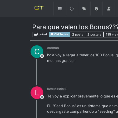
Para que valen los Bonus??
2
posts
2
posters
115
vie
Locked
Old Topics
carman
C
hola voy a llegar a tener los 100 Bonus,
Offline
muchas gracias
loveless992
L
Te voy a explicar brevemente lo que es 
Offline
EL "Seed Bonus" es un sistema que anima
descargaste compartiendo o "seeding" a 