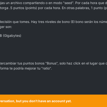
jas un archivo compartiendo o en modo "seed". Por cada hora que de
torga .5 puntos (points) por cada hora. En otras palabras, 1 punto 
ecisión que tomes. Hay tres niveles de bono (El bono serán los núm
ger son:
B (Gigabytes)
ercambiar tus puntos bonos "Bonus", solo haz click en el lugar que 
orma te podría mejorar tu "ratio".
onversation, but you don't have an account yet.