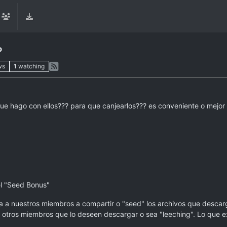
?
ws
1
watching
 que hago con ellos??? para que canjearlos??? es conveniente o mejo
el "Seed Bonus"
 a nuestros miembros a compartir o "seed" los archivos que descarga
otros miembros que lo deseen descargar o sea "leeching". Lo que ex