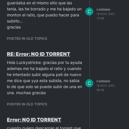
guardaba en el mismo sitio que las
tenia, las he borrado y me ha bajado un
CARMAN
C
18 NOV 2007,
monton el ratio, que puedo hacer para
13:08
subirlo…
gracias
POSTED IN OLD TOPICS
RE: Error: NO ID TORRENT
Hola Luckystricke: gracias por tu ayuda
ademas me ha bajado el ratio y cuando
he intentado subir alguna peli de nuevo
me dice que yya esta subida, no sabia
CARMAN
C
18 NOV 2007,
lo de que solo se puede subir de una en
08:58
una. muchas gracias
POSTED IN OLD TOPICS
Error: NO ID TORRENT
cuando quiero descargar el torrent que