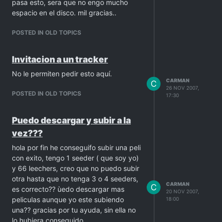
pasa esto, sera que no engo mucho
espacio en el disco. mil gracias..
POSTED IN OLD TOPICS
Invitacion a un tracker
No le permiten pedir esto aquí.
CARMAN
C
26 NOV 2007,
POSTED IN OLD TOPICS
17:30
Puedo descargar y subir a la
vez???
hola por fin he conseguifo subir una peli
con exito, tengo 1 seeder ( que soy yo)
y 66 leechers, creo que no puedo subir
otra hasta que no tenga 3 o 4 seeders,
CARMAN
C
es correcto?? ùedo descargar mas
20 NOV 2007,
peliculas aunque yo este subiendo
18:00
una?? gracias por tu ayuda, sin ella no
lo hubiera conseguido..