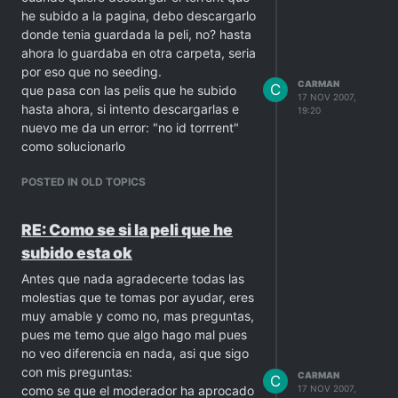
he subido a la pagina, debo descargarlo
donde tenia guardada la peli, no? hasta
ahora lo guardaba en otra carpeta, seria
por eso que no seeding.
CARMAN
C
que pasa con las pelis que he subido
17 NOV 2007,
hasta ahora, si intento descargarlas e
19:20
nuevo me da un error: "no id torrrent"
como solucionarlo
POSTED IN OLD TOPICS
RE: Como se si la peli que he
subido esta ok
Antes que nada agradecerte todas las
molestias que te tomas por ayudar, eres
muy amable y como no, mas preguntas,
pues me temo que algo hago mal pues
no veo diferencia en nada, asi que sigo
con mis preguntas:
CARMAN
C
como se que el moderador ha aprocado
17 NOV 2007,