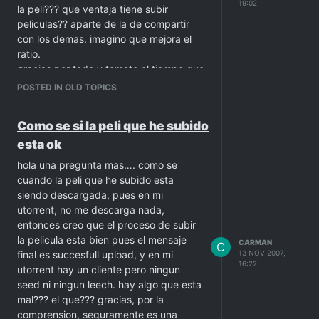
19:02
la peli??? que ventaja tiene subir
peliculas?? aparte de la de compartir
con los demas. imagino que mejora el
ratio.
gracias por todo y tomate el tiempo que
necesites para contestar, no te
POSTED IN OLD TOPICS
preocupes.
Gracias
Como se si la peli que he subido
esta ok
hola una pregunta mas…. como se
cuando la peli que he subido esta
siendo descargada, pues en mi
utorrent, no me descarga nada,
entonces creo que el proceso de subir
la pelicula esta bien pues el mensaje
CARMAN
C
final es succesfull upload, y en mi
13 NOV 2007,
16:22
utorrent hay un cliente pero ningun
seed ni ningun leech. hay algo que esta
mal??? el que??? gracias, por la
comprension, seguramente es una