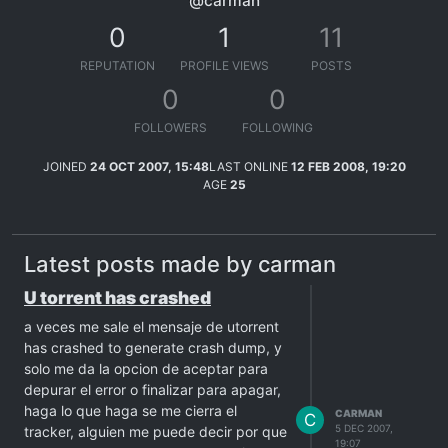
@carman
0
1
11
REPUTATION
PROFILE VIEWS
POSTS
0
0
FOLLOWERS
FOLLOWING
JOINED
24 OCT 2007, 15:48
LAST ONLINE
12 FEB 2008, 19:20
AGE
25
Latest posts made by carman
U torrent has crashed
a veces me sale el mensaje de utorrent
has crashed to generate crash dump, y
solo me da la opcion de aceptar para
depurar el error o finalizar para apagar,
haga lo que haga se me cierra el
CARMAN
C
5 DEC 2007,
tracker, alguien me puede decir por que
19:07