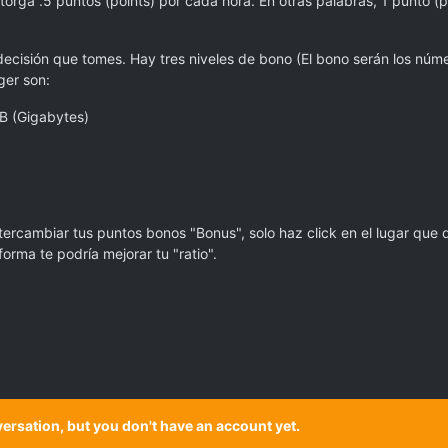
torga .5 puntos (points) por cada hora. En otras palabras, 1 punto 
ecisión que tomes. Hay tres niveles de bono (El bono serán los núm
ger son:
B (Gigabytes)
ercambiar tus puntos bonos "Bonus", solo haz click en el lugar que 
orma te podría mejorar tu "ratio".
onversation, but you don't have an account yet.