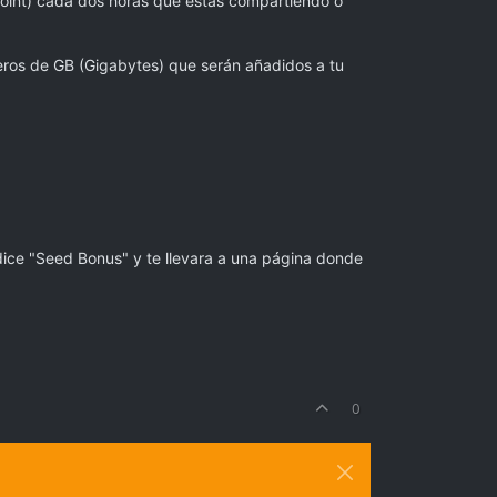
(point) cada dos horas que estas compartiendo o
eros de GB (Gigabytes) que serán añadidos a tu
dice "Seed Bonus" y te llevara a una página donde
0