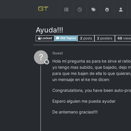
Ayuda!!!
2
posts
2
posters
68
view
Locked
Old Topics
Guest
?
Hola mi pregunta es para ke sirve el rat
This user is from outside of this forum
yo tengo mas subido, que bajado, dejo 
para que me bajen de ella lo que quieran,
un mensaje en el ke me dicen:
Congratulations, you have been auto-pr
Espero alguien me pueda ayudar
De antemano gracias!!!!