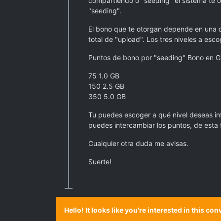
compartiendo o "seeding" el sistema te o
"seeding".
El bono que te otorgan depende en una d
total de "upload". Los tres niveles a esco
Puntos de bono por "seeding" Bono en G
75 1.0 GB
150 2.5 GB
350 5.0 GB
Tu puedes escoger a qué nivel deseas int
puedes intercambiar los puntos, de esta f
Cualquier otra duda me avisas.
Suerte!
Hello! It looks like you're interested in this c