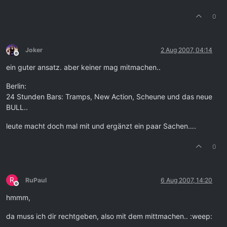
0
Joker
2 Aug 2007, 04:14
Offline
ein guter ansatz. aber keiner mag mitmachen..
Berlin:
24 Stunden Bars: Tramps, New Action, Scheune und das neue
BULL..
leute macht doch mal mit und ergänzt ein paar Sachen….
0
R
RuPaul
6 Aug 2007, 14:20
Offline
hmmm,
da muss ich dir rechtgeben, also mit dem mittmachen.. :weep: