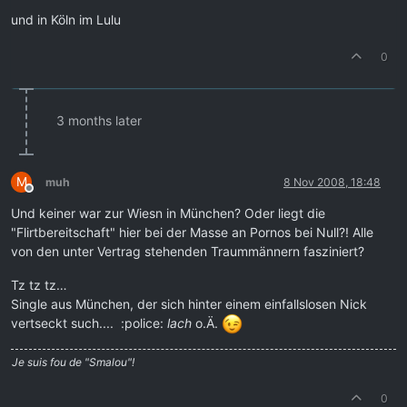
und in Köln im Lulu
0
3 months later
M
muh
8 Nov 2008, 18:48
Offline
Und keiner war zur Wiesn in München? Oder liegt die
"Flirtbereitschaft" hier bei der Masse an Pornos bei Null?! Alle
von den unter Vertrag stehenden Traummännern fasziniert?
Tz tz tz…
Single aus München, der sich hinter einem einfallslosen Nick
vertseckt such.... :police:
lach
o.Ä.
Je suis fou de "Smalou"!
0