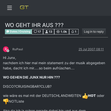
WO GEHT IHR AUS ???
17
13
1.0k
1
Log in to reply
Dates / Cruising
R
RuPaul
25 Jul 2007, 08:11
Offline
Hi Junx,
nachdem ich hier mal mein statement zu der musik abgegeben
habe, dacht ich mir…..so beim aufrüschen....
WO GEHEN DIE JUNX NUR HIN ???
DISCO?CRUISINGBAR?CLUB?
wie wäre es mal mit der DEUTSCHLANDWEITEN
HOT
oder
NOTListe
Also da ich ja schon gerade dabei bin und aus dem