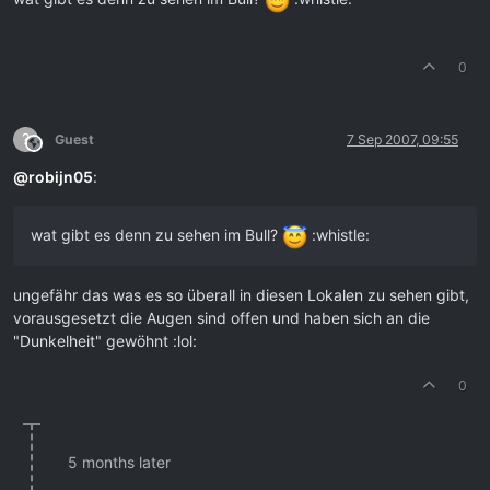
0
?
Guest
7 Sep 2007, 09:55
This user is from outside of this forum
@
robijn05
:
wat gibt es denn zu sehen im Bull?
:whistle:
ungefähr das was es so überall in diesen Lokalen zu sehen gibt,
vorausgesetzt die Augen sind offen und haben sich an die
"Dunkelheit" gewöhnt :lol:
0
5 months later