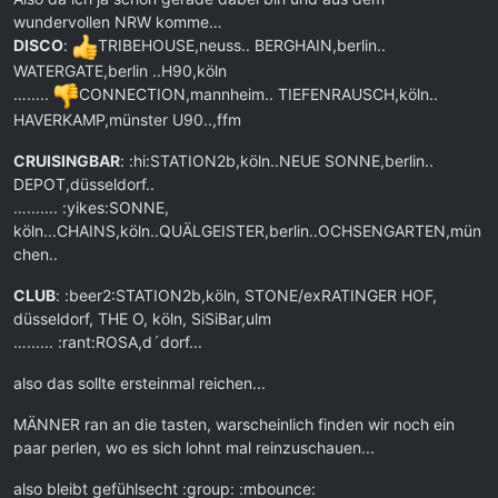
wundervollen NRW komme…
DISCO
:
TRIBEHOUSE,neuss.. BERGHAIN,berlin..
WATERGATE,berlin ..H90,köln
….....
CONNECTION,mannheim.. TIEFENRAUSCH,köln..
HAVERKAMP,münster U90..,ffm
CRUISINGBAR
: :hi:STATION2b,köln..NEUE SONNE,berlin..
DEPOT,düsseldorf..
…....... :yikes:SONNE,
köln...CHAINS,köln..QUÄLGEISTER,berlin..OCHSENGARTEN,mün
chen..
CLUB
: :beer2:STATION2b,köln, STONE/exRATINGER HOF,
düsseldorf, THE O, köln, SiSiBar,ulm
…...... :rant:ROSA,d´dorf...
also das sollte ersteinmal reichen...
MÄNNER ran an die tasten, warscheinlich finden wir noch ein
paar perlen, wo es sich lohnt mal reinzuschauen...
also bleibt gefühlsecht :group: :mbounce: