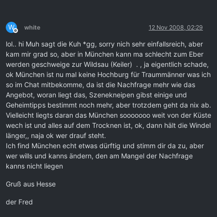
W
white
12 Nov 2008, 02:29
Offline
lol.. hi Muh sagt die Kuh *gg, sorry nich sehr einfallsreich, aber
kam mir grad so, aber in München kann ma schlecht zum Eber
werden geschweige zur Wildsau (Keiler) . , ja eigentlich schade,
ok München ist nu mal keine Hochburg für Traummänner was ich
so im Chat mitbekomme, da ist die Nachfrage mehr wie das
Angebot, woran liegt das, Szenekneipen gibst einige und
Geheimtipps bestimmt noch mehr, aber trotzdem geht da nix ab.
Vielleicht liegts daran das München sooooooo weit von der Küste
wech ist und alles auf dem Trocknen ist, ok, dann hält die Windel
länger,, naja ok wer drauf steht.
Ich find München echt etwas dürftig und stimm dir da zu, aber
wer wills und kanns ändern, den am Mangel der Nachfrage
kanns nicht liegen
Gruß aus Hesse
der Fred