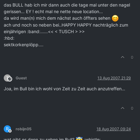
das BULL hab ich mir dann auch die tage mal unter den nagel
gerissen… EY ! echt mal ne nette neue location...
da wird man(n) mich dem nächst auch öffters sehen
ach und noch so neben bei..HAPPY HAPPY nachträglich zum
einjährigen :band:......<< < TUSCH > >>
:hbd:
sektkorkenplöpp....
0
?
Guest
13 Aug 2007, 21:29
This user is from outside of this forum
Joa, im Bull bin ich wohl von Zeit zu Zeit auch anzutreffen…
0
R
robijn05
18 Aug 2007, 09:24
Offline
wat gibt es denn zu sehen im Bull?
:whistle: