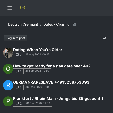
Deutsch (German)
Dates / Cruising
Log in to post
Dating When You're Older
11 Aug 2022, 09:17
2
How to get ready for a gay date over 40?
O
21 Feb 2022, 12:50
1
GERMANRAPESLAVE +4915258753093
R
30 Dec 2020, 21:08
1
Frankfurt / Rhein.Main (Jungs bis 35 gesucht!)
P
28 Dec 2020, 11:33
2