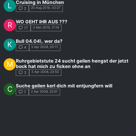
Cruising in München
L
20 Aug 2016, 02:27
2
WO GEHT IHR AUS ???
R
3 Mar 2015, 11:14
17
Bull 04.04\. wer da?
K
5 Apr 2008, 00:11
4
Ruhrgebietstute 24 sucht geilen hengst der jetzt
M
bock hat mich zu ficken ohne an
3 Apr 2008, 23:53
3
Suche geilen kerl dich mit entjungfern will
C
2 Apr 2008, 22:57
7