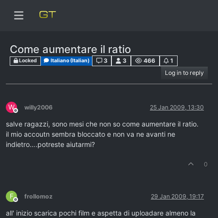
Come aumentare il ratio
3
3
466
1
Locked
Italiano (Italian)
Log in to reply
W
willy2006
25 Jan 2009, 13:30
Offline
salve ragazzi, sono mesi che non so come aumentare il ratio.
il mio accoutn sembra bloccato e non va ne avanti ne
indietro….potreste aiutarmi?
0
F
frollomoz
29 Jan 2009, 19:17
Offline
all' inizio scarica pochi film e aspetta di uploadare almeno la