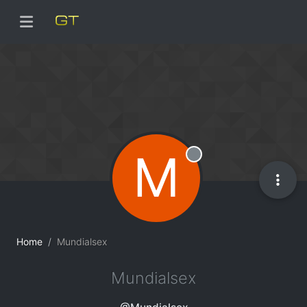
M
Offline
Home
Mundialsex
Mundialsex