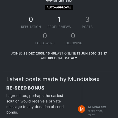
@Mundialsex
AUTO-APPROVAL
0
1
3
REPUTATION
PROFILE VIEWS
POSTS
0
0
FOLLOWERS
FOLLOWING
JOINED
28 DEC 2008, 16:49
LAST ONLINE
13 JUN 2010, 23:17
AGE
60
LOCATION
ITALY
Latest posts made by Mundialsex
RE: SEED BONUS
I agree I too, perhaps the easiest
solution would receive a private
message to any donation of seed
MUNDIALSEX
M
9 SEP 2009,
bonus.
22:25