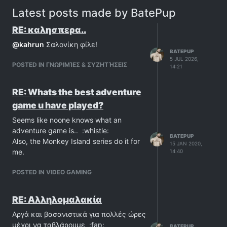
Latest posts made by BatePup
RE: καλησπερα..
@
kahrun
Σαλονίκη φίλε!
BATEPUP
5 JUL 2026,
POSTED IN ΓΝΩΡΙΜΊΕΣ & ΣΥΖΗΤΉΣΕΙΣ
14:21
RE: Whats the best adventure
game u have played?
Seems like noone knows what an
adventure game is.. :whistle:
BATEPUP
Also, the Monkey Island series do it for
15 JAN 2020,
me.
14:40
POSTED IN VIDEO GAMING
RE: Αλληλομαλακία
Αργά και βασανιστικά για πολλές ώρες
μέχρι να ταβλάρουμε :fap:
BATEPUP