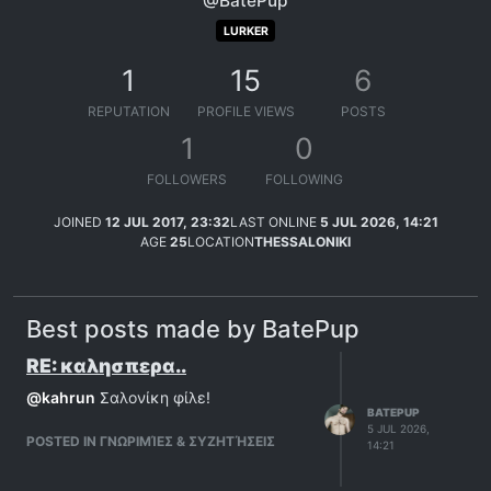
@BatePup
LURKER
1
15
6
REPUTATION
PROFILE VIEWS
POSTS
1
0
FOLLOWERS
FOLLOWING
JOINED
12 JUL 2017, 23:32
LAST ONLINE
5 JUL 2026, 14:21
AGE
25
LOCATION
THESSALONIKI
Best posts made by BatePup
RE: καλησπερα..
@
kahrun
Σαλονίκη φίλε!
BATEPUP
5 JUL 2026,
POSTED IN ΓΝΩΡΙΜΊΕΣ & ΣΥΖΗΤΉΣΕΙΣ
14:21