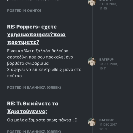
3 OCT 2018,
11:45
POSTED IN ΟΔΗΓΟΊ
RE: Poppers- εχετε
χρησιμοποιησει?ποια
προτιματε?
Είναι κάβλα η ζαλάδα θολούρα
σκοτοδίνη που σου προκαλεί ένα
BATEPUP
βαρβάτο σνιφάρισμα
23 JUL 2018,
10:11
Σ αφήνει να επικεντρωθείς μόνο στο
πούτσο
POSTED IN ΕΛΛΗΝΙΚΆ (GREEK)
RE: Τι θα κάνετε τα
Χριστούγεννα;
Θα μαλακιζόμαστε όπως πάντα ;D
BATEPUP
11 DEC 2017,
12:01
POSTED IN ΕΛΛΗΝΙΚΆ (GREEK)