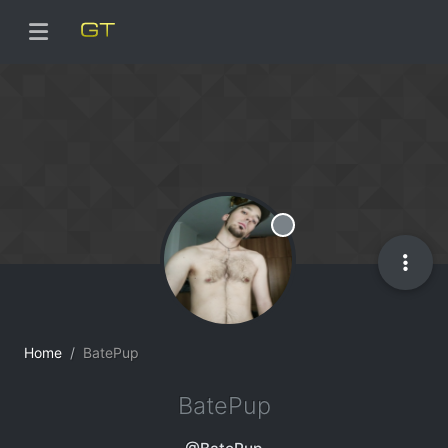
Offline
Home
BatePup
BatePup