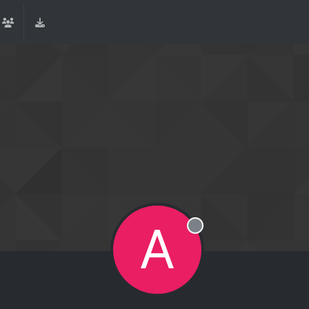
A
Offline