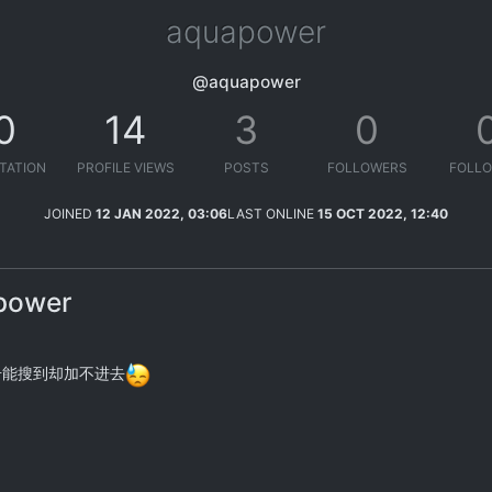
aquapower
@aquapower
0
14
3
0
TATION
PROFILE VIEWS
POSTS
FOLLOWERS
FOLLO
JOINED
12 JAN 2022, 03:06
LAST ONLINE
15 OCT 2022, 12:40
apower
号能搜到却加不进去