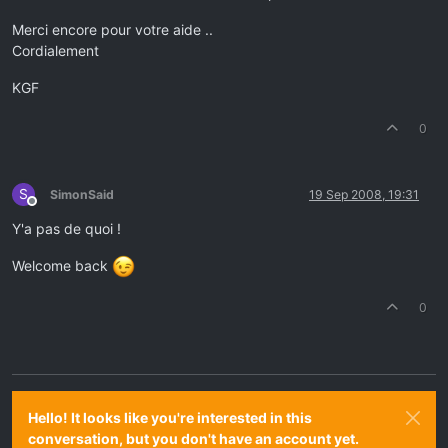
Merci encore pour votre aide ..
Cordialement
KGF
0
S
SimonSaid
19 Sep 2008, 19:31
Offline
Y'a pas de quoi !
Welcome back
0
Hello! It looks like you're interested in this
conversation, but you don't have an account yet.