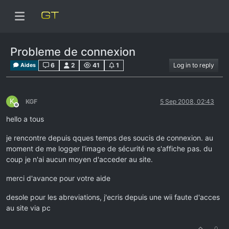
Probleme de connexion
6
2
41
1
Log in to reply
Aides
K
KGF
5 Sep 2008, 02:43
Offline
hello a tous
je rencontre depuis qques temps des soucis de connexion. au
moment de me logger l'image de sécurité ne s'affiche pas. du
coup je n'ai aucun moyen d'acceder au site.
merci d'avance pour votre aide
desole pour les abreviations, j'ecris depuis une wii faute d'acces
au site via pc
0