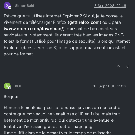
S
SimonSaid
8 Sep 2008, 22:46
Offline
Est-ce que tu utilises Internet Explorer ? Si oui, je te conseille
vivement de télécharger Firefox (
getfirefox.com
) ou Opera
(
www.opera.com/download/
), qui sont de bien meilleurs
navigateurs. Notamment, ils gèrent très bien les images PNG
(c'est le format utilisé pour l'image de sécurité), alors qu'Internet
Explorer (dans la version 6) a un support quasiment inexistant
pour ce format.
0
K
KGF
10 Sep 2008, 12:16
Offline
Bonjour
Et merci SimonSaid pour ta reponse, je viens de me rendre
contre que mon souci ne venait pas d' IE en faite, mais tout
betement de mon antivirus, qui detectait une eventuelle
tentative d'intrusion grace a cette image png.
Il me suffit alors de le desactiver le temps de m'inscrire.