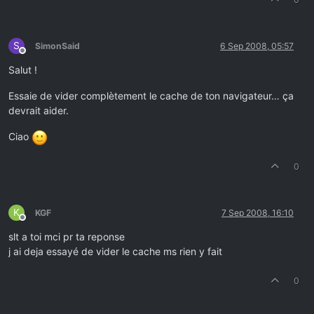
S
SimonSaid
6 Sep 2008, 05:57
Offline
Salut !
Essaie de vider complètement le cache de ton navigateur… ça
devrait aider.
Ciao
0
K
KGF
7 Sep 2008, 16:10
Offline
slt a toi mci pr ta reponse
j ai deja essayé de vider le cache ms rien y fait
0