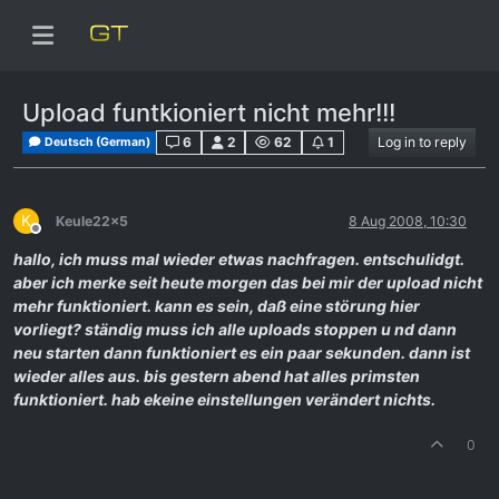
Upload funtkioniert nicht mehr!!!
6
2
62
1
Log in to reply
Deutsch (German)
K
Keule22x5
8 Aug 2008, 10:30
Offline
hallo, ich muss mal wieder etwas nachfragen. entschulidgt.
aber ich merke seit heute morgen das bei mir der upload nicht
mehr funktioniert. kann es sein, daß eine störung hier
vorliegt? ständig muss ich alle uploads stoppen u nd dann
neu starten dann funktioniert es ein paar sekunden. dann ist
wieder alles aus. bis gestern abend hat alles primsten
funktioniert. hab ekeine einstellungen verändert nichts.
0