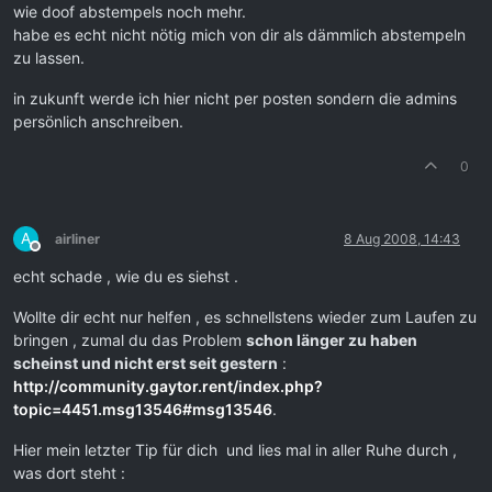
wie doof abstempels noch mehr.
habe es echt nicht nötig mich von dir als dämmlich abstempeln
zu lassen.
in zukunft werde ich hier nicht per posten sondern die admins
persönlich anschreiben.
0
A
airliner
8 Aug 2008, 14:43
Offline
echt schade , wie du es siehst .
Wollte dir echt nur helfen , es schnellstens wieder zum Laufen zu
bringen , zumal du das Problem
schon länger zu haben
scheinst und nicht erst seit gestern
:
http://community.gaytor.rent/index.php?
topic=4451.msg13546#msg13546
.
Hier mein letzter Tip für dich und lies mal in aller Ruhe durch ,
was dort steht :