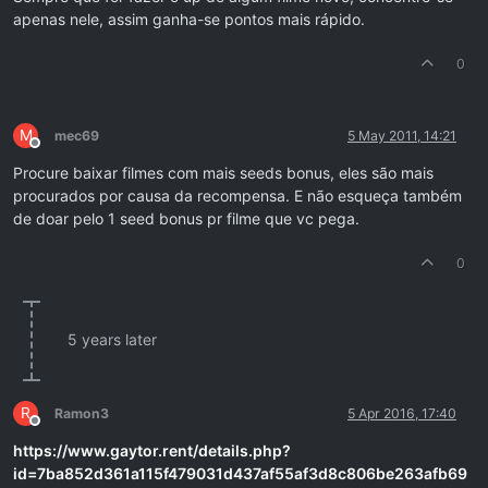
apenas nele, assim ganha-se pontos mais rápido.
0
M
mec69
5 May 2011, 14:21
Offline
Procure baixar filmes com mais seeds bonus, eles são mais
procurados por causa da recompensa. E não esqueça também
de doar pelo 1 seed bonus pr filme que vc pega.
0
5 years later
R
Ramon3
5 Apr 2016, 17:40
Offline
https://www.gaytor.rent/details.php?
id=7ba852d361a115f479031d437af55af3d8c806be263afb69