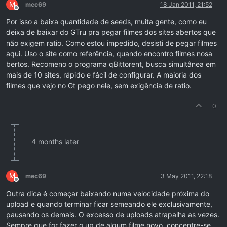
M
mec69
18 Jan 2011, 21:52
Offline
Por isso a baixa quantidade de seeds, muita gente, como eu
deixa de baixar do GTru pra pegar filmes dos sites abertos que
não exigem ratio. Como estou impedido, desisti de pegar filmes
aqui. Uso o site como referência, quando encontro filmes nosa
bertos. Recomeno o programa qBittorent, busca simultânea em
mais de 10 sites, rápido e fácil de configurar. A maioria dos
filmes que vejo no Gt pego nele, sem exigência de ratio.
0
4 months later
M
mec69
3 May 2011, 22:18
Offline
Outra dica é começar baixando numa velocidade próxima do
upload e quando terminar ficar semeando ele exclusivamente,
pausando os demais. O excesso de uploads atrapalha as vezes.
Sempre que for fazer o up de algum filme novo, concentre-se