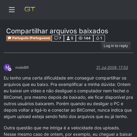
Compartilhar arquivos baixados
7
5
144
1
Português (Portuguese)
Log in to reply
M
maleBR
21 Jul 2008, 17:53
Offline
Eu tenho uma certa dificuldade em conseguir compartilhar os
arquivos que eu baixo. Pra exemplificar a minha dúvida: Ontem
eu baixei um vídeo e não desliguei o computador nem fechei o
BitComet, pra mesmo depois de baixado, ele ficar disponível pra
outros usuários baixarem. Porém quando eu desligar o PC e
depois voltar a ligá-lo e conectar ao BitComet, nunca indica que
algum upload esteja sendo feito dos arquivos que eu já tenho.
Outra questão que me intriga é a velocidade dos uploads.
Nesse mesmo caso de ontem, por exemplo, eu cheguei a baixar