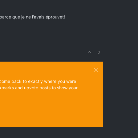
 parce que je ne l'avais éprouvet!
0
ys come back to exactly where you were
 bookmarks and upvote posts to show your