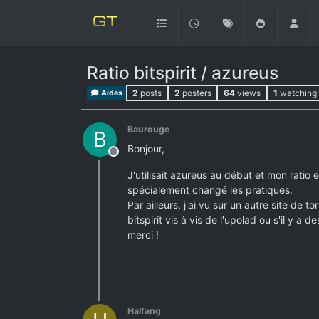
Ratio bitspirit / azureus
2
posts
2
posters
64
views
1
watching
Aides
Baurouge
B
Bonjour,
Offline
J'utilisait azureus au début et mon ratio 
spécialement changé les pratiques.
Par ailleurs, j'ai vu sur un autre site de 
bitspirit vis à vis de l'upolad ou s'il y a 
merci !
Halfang