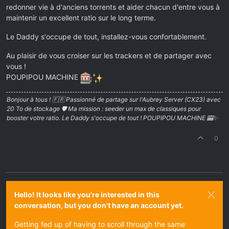
redonner vie à d'anciens torrents et aider chacun d'entre vous à
maintenir un excellent ratio sur le long terme.
Le Daddy s'occupe de tout, installez-vous confortablement.
Au plaisir de vous croiser sur les trackers et de partager avec
vous !
POUPIPOU MACHINE
Bonjour à tous ! 🇫🇷 Passionné de partage sur l'Aubrey Server (CX23) avec
20 To de stockage 🛡️ Ma mission : seeder un max de classiques pour
booster votre ratio. Le Daddy s'occupe de tout ! POUPIPOU MACHINE 🎰✨
0
Hello! It looks like you're interested in this
conversation, but you don't have an account yet.
Getting fed up of having to scroll through the same