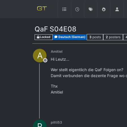
QaF S04E08
3
posts
2
posters
Locked
Deutsch (German)
Amitiel
A
Hi Leutz…
Offline
Wer stellt eigentlich die QaF Folgen on?
Damit verbunden die dezente Frage wo den
Thx
Amitiel
pitti53
P