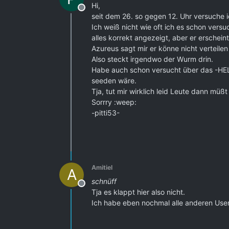
Hi,
Offline
seit dem 26. so gegen 12. Uhr versuche i
Ich weiß nicht wie oft ich es schon versu
alles korrekt angezeigt, aber er erschein
Azureus sagt mir er könne nicht verteilen
Also steckt irgendwo der Wurm drin.
Habe auch schon versucht über das -HEL
seeden wäre.
Tja, tut mir wirklich leid Leute dann müß
Sorrry :weep:
-pitti53-
Amitiel
A
schnüff
Offline
Tja es klappt hier also nicht.
Ich habe eben nochmal alle anderen User