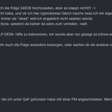
ch die Folge S4E08 hochzuladen, aber es klappt nicht!!! :-l
cht habe, und ob ich hier irgendetwas falsch mache (was ich mir eigent
t immer als "dead" weil ich angeblich nicht seeden würde.
 (bzw. seeden) da keiner da wäre zum verteilen. :wall:
P-DESK- Hilfe zu bekommen, mir wurde aber nur gesagt es könne er
t ihr euch die Folge woanders besorgen, oder warten ob ein anderer sie
 die ich unter QaF gefunden habe mit einer PM angeschrieben. Warte