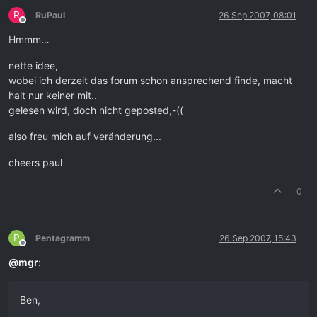
R
RuPaul
26 Sep 2007, 08:01
Offline
Hmmm…
nette idee,
wobei ich derzeit das forum schon ansprechend finde, macht
halt nur keiner mit..
gelesen wird, doch nicht geposted,-((
also freu mich auf veränderung...
cheers paul
0
P
Pentagramm
26 Sep 2007, 15:43
Offline
@
mgr
:
Ben,