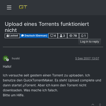
Upload eines Torrents funktioniert
nicht
4
2
78
1
Locked
Deutsch (German)
Log in to reply
H
huski
5 Sep 2007, 13:07
Offline
Hallo!
Ich versuche seit gestern einen Torrent zu uploaden. Ich
benutze den QuickTorrentMaker. Es steht Upload complete und
dann startet µTorrent. Aber ich kann den Torrent nicht
downloaden. Was mache ich falsch.
Bitte um Hilfe.
0