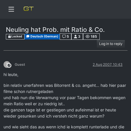
Neuling hat Prob. mit Ratio & Co.
5
3
185
Locked
Deutsch (German)
Log in to reply
?
Guest
2 Aug 2007, 10:43
This user is from outside of this forum
hi leute,
bin relativ unerfahren was Bitorrent & co. angeht… hab hier paar
filme schon rutnergeladen
und hab nun die Verwarnung vor paar Tagen bekommen wegen
mein Ratio weil er zu niedrig ist..
die ganzen tage ist er gestiegen und aufeinmal ist er heute
wieder gesunken und ich versteh nicht ganz warum?
und wie sieht das aus wenn ichd ie komplett runterlade und die