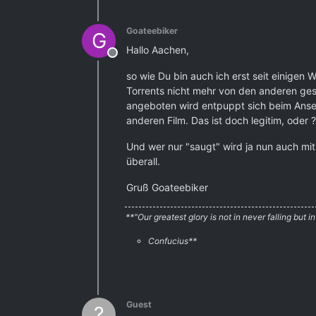
Goateebiker
G
Hallo Aachen,
Offline
so wie Du bin auch ich erst seit einige
Torrents nicht mehr von den anderen gese
angeboten wird entpuppt sich beim Anseh
anderen Film. Das ist doch legitim, oder ?
Und wer nur "saugt" wird ja nun auch mi
überall.
Gruß Goateebiker
**"Our greatest glory is not in never falling but in
Confucius**
Guest
?