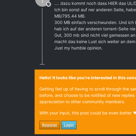
…. dazu kommt noch dass HIER das UL/DL
This user is from outside of this forum
Ich bin sonst auf ner anderen Seite, ha
MB/795.44 MB.
300 MB einfach verschwunden. Und ich bin
hab ich auf der anderen torrent-Seite nie 
Gut, 300 mb sind nicht viel gemessen an
macht das keine Lust sich weiter an dem 
Just my humble opinion.
Hello! It looks like you're interested in this c
Getting fed up of having to scroll through the s
before, and choose to be notified of new replies 
appreciation to other community members.
With your input, this post could be even better 
Register
Login