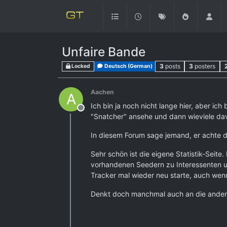
Unfaire Bande
3
posts
3
posters
Locked
Deutsch (German)
Aachen
A
Ich bin ja noch nicht lange hier, aber i
Offline
"Snatcher" ansehe und dann wieviele dav
In diesem Forum sage jemand, er achte dara
Sehr schön ist die eigene Statistik-Seit
vorhandenen Seedern zu Interessenten ung
Tracker mal wieder neu starte, auch wenn
Denkt doch manchmal auch an die and