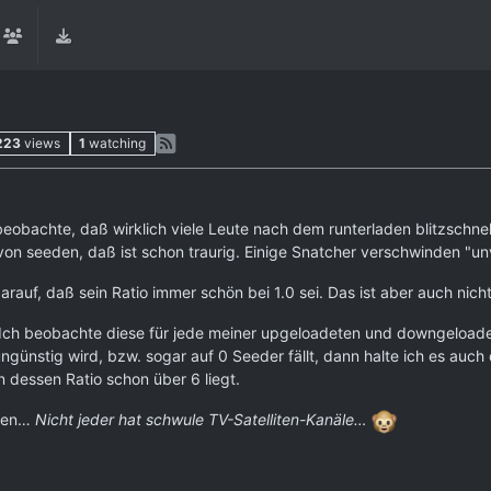
223
views
1
watching
ch beobachte, daß wirklich viele Leute nach dem runterladen blitzsch
on seeden, daß ist schon traurig. Einige Snatcher verschwinden "un
uf, daß sein Ratio immer schön bei 1.0 sei. Das ist aber auch nicht so
e. Ich beobachte diese für jede meiner upgeloadeten und downgeload
ünstig wird, bzw. sogar auf 0 Seeder fällt, dann halte ich es auch
 dessen Ratio schon über 6 liegt.
eren…
Nicht jeder hat schwule TV-Satelliten-Kanäle…