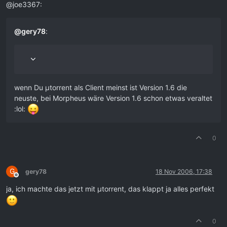
@joe3367:
@
gery78
:
wenn Du µtorrent als Client meinst ist Version 1.6 die
neuste, bei Morpheus wäre Version 1.6 schon etwas veraltet
:lol:
0
G
gery78
18 Nov 2006, 17:38
Offline
ja, ich machte das jetzt mit µtorrent, das klappt ja alles perfekt
0