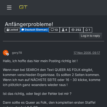
Anfängerprobleme!
13
4
252
1
Locked
Deutsch (German)
Log in to reply
G
gery78
17 Nov 2006, 09:17
Offline
Hallo, ich hoffe das hier mein Posting richtig ist !
Wenn man bei SEARCH den Text QUEER AS FOLK eingibt,
kommen verschieden Ergebnisse. Es sollten 2 Seiten kommen.
Wenn ich nun auf NÄCHSTE SEITE oder 16 - 30 klicke, komme
ich plötzlich ganz woanders wieder raus !
Ist das richtig, oder liegt der Fehler bei mir ?
Dann sollte es Queer as Folk, den kompletten ersten Staffel