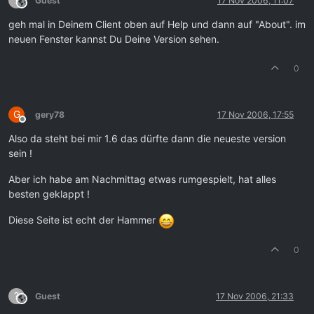
?
Guest
17 Nov 2006, 11:07
This user is from outside of this forum
geh mal in Deinem Client oben auf Help und dann auf "About". im
neuen Fenster kannst Du Deine Version sehen.
0
G
gery78
17 Nov 2006, 17:55
Offline
Also da steht bei mir 1.6 das dürfte dann die neueste version
sein !
Aber ich habe am Nachmittag etwas rumgespielt, hat alles
besten geklappt !
Diese Seite ist echt der Hammer
0
?
Guest
17 Nov 2006, 21:33
This user is from outside of this forum