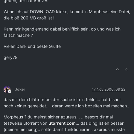
geben, der hat 8,5 GB.
Wenn ich auf DOWNLOAD klicke, kommt in Morpheus eine Datei,
die bloß 200 MB groß ist !
Kann mir irgendjemand dabei behilflich sein, ob und was ich
falsch mache ?
Vielen Dank und beste Grüße
gery78
0
Joker
17 Nov 2006, 09:22
Offline
das mit dem blättern bei der suche ist ein fehler… hat bisher
noch keiner gemeldet.... daran werde ich bezeiten mal machen..
Morpheus ? du meinst sicher azureus... .. besorg dir mal
testweise utorrent von
utorrent.com
... das ding ist eh besser
(meiner meinung).. sollte damit funktionieren.. azureus müsste