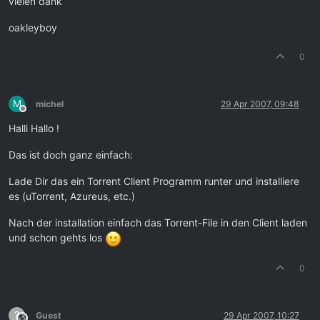
vielen dank
oakleyboy
0
M
michel
29 Apr 2007, 09:48
Offline
Halli Hallo !
Das ist doch ganz einfach:
Lade Dir das ein Torrent Client Programm runter und installiere
es (uTorrent, Azureus, etc.)
Nach der installation einfach das Torrent-File in den Client laden
und schon gehts los
0
?
Guest
29 Apr 2007, 10:27
This user is from outside of this forum