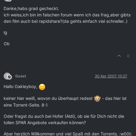
Danke,habs grad gecheckt.
ich weiss,ich bin im falschen forum wenn ich das frag,aber gibts
den film auch bei rapidshare?(da gehts einfach viel schneller..)
lg
Ob
0
?
Guest
30 Apr 2007, 10:27
This user is from outside of this forum
Hallo Oakleyboy,
keiner hier weiß, wovon du überhaupt redest
- das hier ist
eine Torrent-Seite. 8-)
Oder fragst du auch bei Hofer (Aldi), ob sie für Dich nicht die
tollen SPAR Angebote verkaufen können?
Aber herzlich Willkommen und viel Spaß mit den Torrents. :w00t: