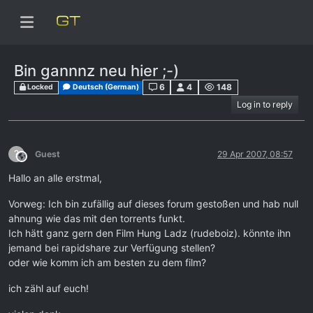
Bin gannnz neu hier ;-)
6
4
148
Locked
Deutsch (German)
Log in to reply
?
Guest
29 Apr 2007, 08:57
This user is from outside of this forum
Hallo an alle erstmal,
Vorweg: Ich bin zufällig auf dieses forum gestoßen und hab null
ahnung wie das mit den torrents funkt.
Ich hätt ganz gern den Film Hung Ladz (rudeboiz). könnte ihn
jemand bei rapidshare zur Verfügung stellen?
oder wie komm ich am besten zu dem film?
ich zähl auf euch!