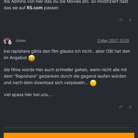
die Admins von hier das du die Movies etc. so modifiziert hast
das sie auf
RS.com
passen
0
Joker
2 May 2007, 15:35
Offline
bei rapishare gibts den film glaube ich nicht.. aber OBI hat den
im Angebot
die filme würde hier auch schneller gehen, wenn nicht alle mit
dem "Rapishare" gedanken durch die gegend laufen würden
und nach dem download sich verpieseln…
viel spass hier bei uns....
0