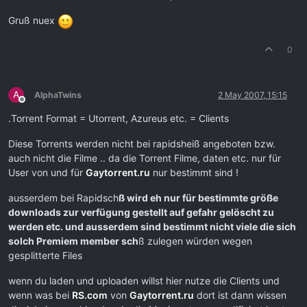
Gruß nuex
0
A
AlphaTwins
2 May 2007, 15:15
Offline
.Torrent Format = Utorrent, Azureus etc. = Clients
Diese Torrents werden nicht bei rapidsheiß angeboten bzw.
auch nicht die Filme .. da die Torrent Filme, daten etc. nur für
User von und für
Gaytorrent.ru
nur bestimmt sind !
ausserdem bei Rapidsch
ß wird eh nur für bestimmte größe
downloads zur verfügung gestellt auf gefahr gelöscht zu
werden etc. und ausserdem sind bestimmt nicht viele die sich
solch Premiem member sch
ß zulegen würden wegen
gesplitterte Files
wenn du laden und uploaden willst hier nutze die Clients und
wenn was bei
RS.com
von
Gaytorrent.ru
dort ist dann wissen