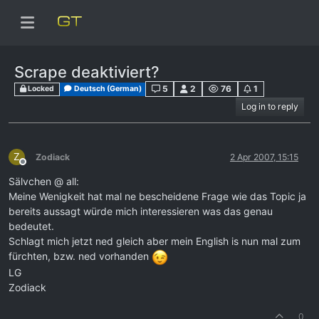
Scrape deaktiviert?
5
2
76
1
Locked
Deutsch (German)
Log in to reply
Z
Zodiack
2 Apr 2007, 15:15
Offline
Sälvchen @ all:
Meine Wenigkeit hat mal ne bescheidene Frage wie das Topic ja
bereits aussagt würde mich interessieren was das genau
bedeutet.
Schlagt mich jetzt ned gleich aber mein English is nun mal zum
fürchten, bzw. ned vorhanden
LG
Zodiack
0