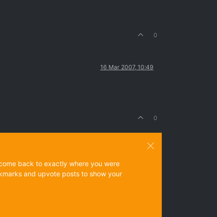
0
16 Mar 2007, 10:49
0
ys come back to exactly where you were
 bookmarks and upvote posts to show your