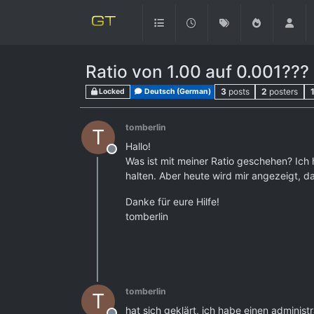
Ratio von 1.00 auf 0.001???
3
posts
2
posters
Locked
Deutsch (German)
tomberlin
T
Hallo!
Offline
Was ist mit meiner Ratio geschehen? Ich
halten. Aber heute wird mir angezeigt, da
Danke für eure Hilfe!
tomberlin
tomberlin
T
hat sich geklärt, ich habe einen administr