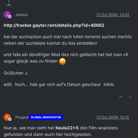
J
Jamoo
12 Oct 2009, 14:22
Offline
http://tracker.gaytor.rent/details.php?id=40662
bei der suchoption auch mal nach toten torrents suchen (rechts
neben der suchleiste kannst du das einstellen)
und falls ein übreifriger Mod des nich gelöscht hat hat man vlt
sogar glücjk was zu finden
Grüßchen J.
edit: huch… hab gar nich auf's Datum geschaut :blink:
0
P
Popper
12 Oct 2009, 15:16
GLOBAL MODERATOR
Offline
Nun ja, wie man sieht hat
Keule22x5
den Film woanders
gefunden und dann auch hier hochgeladen.