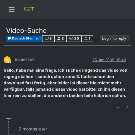
Video-Suche
3
3
80
1
Log in to reply
Deutsch (German)
K
Keule22x5
26 Jan 2009, 19:49
Offline
hallo, habe mal eine frage. ich suche dringend das video von
raging stallion - construction zone 3. hatte schon den
download fast fertig, aber leider ist dieser hie rnicht mehr
verfügbar. falls jemand dieses video hat bitte ich ihn diesen
hier rein zu stellen. die anderen beiden teile habe ich schon.
0
9 months later