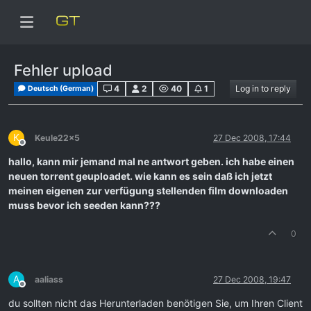
Fehler upload
4
2
40
1
Log in to reply
Deutsch (German)
K
Keule22x5
27 Dec 2008, 17:44
Offline
hallo, kann mir jemand mal ne antwort geben. ich habe einen
neuen torrent geuploadet. wie kann es sein daß ich jetzt
meinen eigenen zur verfügung stellenden film downloaden
muss bevor ich seeden kann???
0
A
aaliass
27 Dec 2008, 19:47
Offline
du sollten nicht das Herunterladen benötigen Sie, um Ihren Client