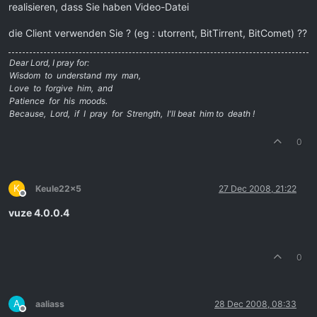
realisieren, dass Sie haben Video-Datei
die Client verwenden Sie ? (eg : utorrent, BitTirrent, BitComet) ??
Dear Lord, I pray for:
Wisdom to understand my man,
Love to forgive him, and
Patience for his moods.
Because, Lord, if I pray for Strength, I'll beat him to death !
0
K
Keule22x5
27 Dec 2008, 21:22
Offline
vuze 4.0.0.4
0
A
aaliass
28 Dec 2008, 08:33
Offline