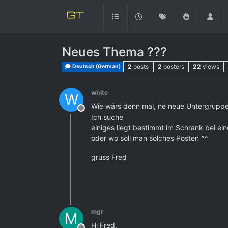
Neues Thema ???
2
posts
2
posters
22
views
Deutsch (German)
white
W
Wie wärs denn mal, ne neue Untergruppe
Offline
Ich suche
einiges liegt bestimmt im Schrank bei ei
oder wo soll man solches Posten ^^
gruss Fred
mgr
M
Hi Fred,