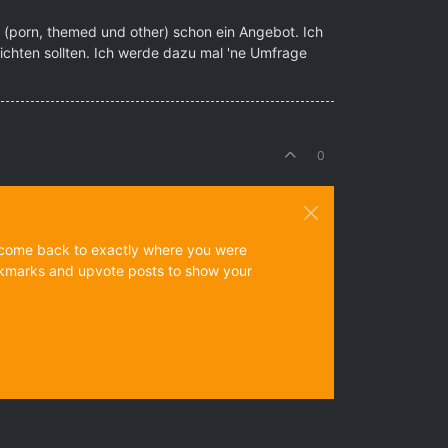
g (porn, themed und other) schon ein Angebot. Ich
ichten sollten. Ich werde dazu mal 'ne Umfrage
0
ys come back to exactly where you were
 bookmarks and upvote posts to show your