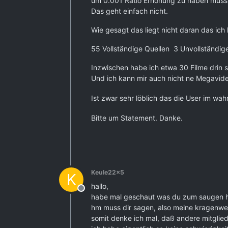
um 0.001 Ratio Erhöhung zu haben muss 
Das geht einfach nicht.
Wie gesagt das liegt nicht daran das ic
55 Vollständige Quellen 3 Unvollständ
Inzwischen habe ich etwa 30 Filme drin 
Und ich kann mir auch nicht ne Megavid
Ist zwar sehr löblich das die User im wah
Bitte um Statement. Danke.
Keule22x5
K
hallo,
Offline
habe mal geschaut was du zum saugen h
hm muss dir sagen, also meine kragenweite
somit denke ich mal, daß andere mitglie