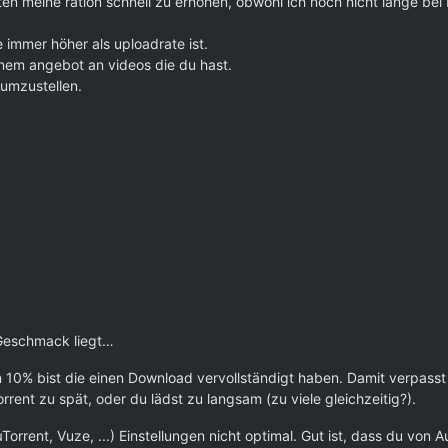
ten meine ration schnell zu erhöhen, obwohl ich noch nicht lange bei 
 immer höher als uploadrate ist.
einem angebot an videos die du hast.
 umzustellen.
 Geschmack liegt…
 10% bist die einen Download vervollständigt haben. Damit verpasst 
rent zu spät, oder du lädst zu langsam (zu viele gleichzeitig?).
(µTorrent, Vuze, ...) Einstellungen nicht optimal. Gut ist, dass du v