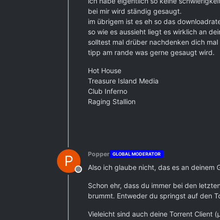
ich habe eigentlich so keine schwierigkei
bei mir wird ständig gesaugt.
im übrigem ist es eh so das downloadrate
so wie es aussieht liegt es wirklich an d
solltest mal drüber nachdenken dich mal
tipp am rande was gerne gesaugt wird.
Hot House
Treasure Island Media
Club Inferno
Raging Stallion
Popper
GLOBAL MODERATOR
P
Also ich glaube nicht, das es an deinem
Offline
Schon ehr, dass du immer bei den letzten
brummt. Entweder du springst auf den Tor
Vieleicht sind auch deine Torrent Client 