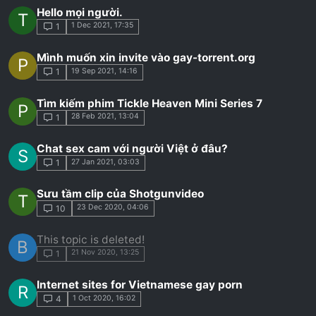
Hello mọi người.
T
1 Dec 2021, 17:35
1
Mình muốn xin invite vào gay-torrent.org
P
19 Sep 2021, 14:16
1
Tìm kiếm phim Tickle Heaven Mini Series 7
P
28 Feb 2021, 13:04
1
Chat sex cam với người Việt ở đâu?
S
27 Jan 2021, 03:03
1
Sưu tầm clip của Shotgunvideo
T
23 Dec 2020, 04:06
10
This topic is deleted!
B
21 Nov 2020, 13:25
1
Internet sites for Vietnamese gay porn
R
1 Oct 2020, 16:02
4