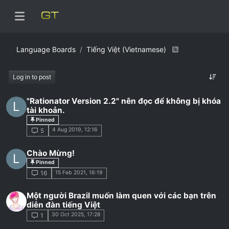
Language Boards
Tiếng Việt (Vietnamese)
Log in to post
"Rationator Version 2.2" nên đọc để không bị khóa
L
tài khoản.
Pinned
4 Aug 2019, 12:16
5
Chào Mừng!
L
Pinned
15 Feb 2021, 16:19
16
Một người Brazil muốn làm quen với các bạn trên
diễn đàn tiếng Việt
30 Oct 2025, 17:28
1