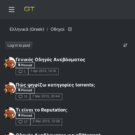
Ελληνικά (Greek)
Οδηγοί
Log in to post
Γενικός Οδηγός Ανεβάσματος
Pinned
1 Apr 2013, 15:16
1
Πώς ψηφίζω κατηγορίες torrents;
Pinned
7 Mar 2013, 20:44
11
Τι είναι το Reputation;
Pinned
3 Mar 2013, 12:38
17