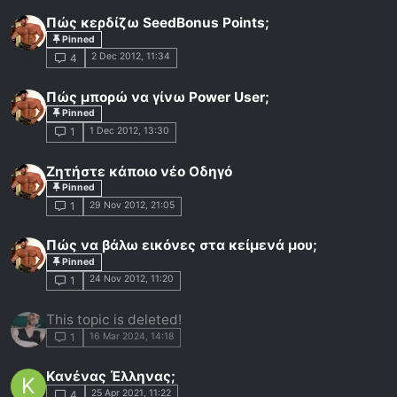
Πώς κερδίζω SeedBonus Points;
Pinned
2 Dec 2012, 11:34
4
Πώς μπορώ να γίνω Power User;
Pinned
1 Dec 2012, 13:30
1
Ζητήστε κάποιο νέο Οδηγό
Pinned
29 Nov 2012, 21:05
1
Πώς να βάλω εικόνες στα κείμενά μου;
Pinned
24 Nov 2012, 11:20
1
This topic is deleted!
16 Mar 2024, 14:18
1
Κανένας Έλληνας;
K
25 Apr 2021, 11:22
4