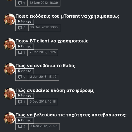
12 Dec 2012, 16:39
1
Ποιες εκδόσεις του μTorrent να χρησιμοποιώ;
Pinned
10 Dec 2012, 13:29
3
Ποιον BT client να χρησιμοποιώ;
Pinned
7 Dec 2012, 15:25
1
Πώς να ανεβάσω το Ratio;
Pinned
3 Jun 2016, 15:49
2
Πώς ανεβαίνω κλάση στο φόρουμ;
Pinned
5 Dec 2012, 16:18
1
Πώς να βελτιώσω τις ταχύτητες κατεβάσματος;
Pinned
5 Dec 2012, 20:03
4