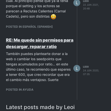
cuál. Al principio pensé que ya la tenía
LEOI
L
22 JUN 2021,
porque el setting y los actores se
20:48
parecen a Reclutas Calientes (Carnal
Cadets), pero son distintas
POSTED IN ESPAÑOL (SPANISH]
RE: Me quede sin permisos para
descargar, reparar ratio
También puedes plantearte donar a la
web o cambiar los seedpoints que
tengas acumulados por ratio… en este
LEOI
L
último caso, te recomiendo que esperes
24 JUN 2020,
a tener 600, que creo recordar que era
07:35
el cambio más ventajoso. Suerte
POSTED IN AYUDA
Latest posts made by Leoi