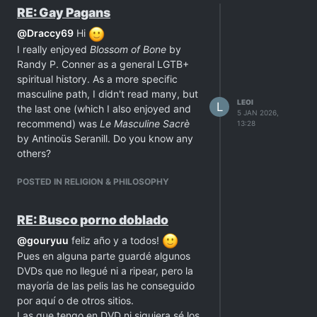
RE: Gay Pagans
@
Draccy69
Hi
I really enjoyed
Blossom of Bone
by
Randy P. Conner as a general LGTB+
spiritual history. As a more specific
masculine path, I didn't read many, but
LEOI
L
the last one (which I also enjoyed and
5 JAN 2026,
recommend) was
Le Masculine Sacrè
13:28
by Antinoüs Seranill. Do you know any
others?
POSTED IN RELIGION & PHILOSOPHY
RE: Busco porno doblado
@
gouryuu
feliz año y a todos!
Pues en alguna parte guardé algunos
DVDs que no llegué ni a ripear, pero la
mayoría de las pelis las he conseguido
por aquí o de otros sitios.
Las que tengo en DVD ni siquiera sé los