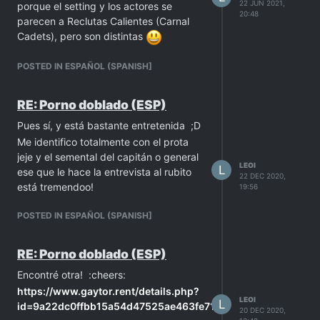
22 JUN 2021,
porque el setting y los actores se
20:48
parecen a Reclutas Calientes (Carnal
Cadets), pero son distintas
POSTED IN ESPAÑOL (SPANISH]
RE: Porno doblado (ESP)
Pues sí, y está bastante entretenida ;D
Me identifico totalmente con el prota
jeje y el semental del capitán o general
LEOI
L
ese que le hace la entrevista al rubito
22 DEC 2020,
está tremendoo!
19:56
POSTED IN ESPAÑOL (SPANISH]
RE: Porno doblado (ESP)
Encontré otra! :cheers:
https://www.gaytor.rent/details.php?
LEOI
L
id=9a22dc0ffbb15a54d47525ae463fe7137969c8e6ff871aa
20 DEC 2020,