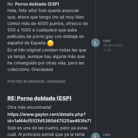
Re:
Porno doblado (ESP)
Hola, feliz año! Solo quería anunciar
que, ahora que tengo (no sé muy bien
cómo) más de 4000 puntos, ofrezco de
500 a 1000 a cualquiera que suba
películas de porno gay con doblaje en
LEOI
L
español de España
28 DEC 2024,
En el hilo original constan todas las que
11:03
ya tengo, aunque hay alguna más que
he conseguido por otras vías, pero las
colecciono. Graciassss
POSTED IN ESPAÑOL (SPANISH]
RE: Porno doblado (ESP)
Otra más encontrada!
https://www.gaytor.rent/details.php?
id=1af44cf552fd5360d47525ae463fe71333ebab8e016512a
Solo es una de las cuatro, pero ya avisa
cuál. Al principio pensé que ya la tenía
LEOI
L