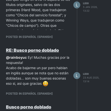
LEOI
L
títulos originales, salvo de las dos
5 JAN 2026,
primeras (Hard Wood, que tradujeron
13:22
como "Chicos del servicio forestal"; y
Winning Ways, que tradujeron como
"Chicos de campo"). Otras que
recuerde (y no sé si son todas): Chicos
de la jungla, Cambio tronco por tranca,
POSTED IN ESPAÑOL (SPANISH]
Dame con la brocha (si xd)
Ahora acabo de descubrir esta otra por
RE: Busco porno doblado
si alguien más la quiere:
https://www.gaytor.rent/details.php?
@
rainboyuc
Ey! Muchas gracias por la
id=9b5f19127efdd212d47525ae463fe713f7ed32cd22de9163&
respuesta!
Acabo de bajarme un par pero hablan
en inglés aunque se nota que no están
LEOI
L
23 AUG 2025,
dobladas... son muy buenas escenas
13:14
eso si, asi que gracias
POSTED IN ESPAÑOL (SPANISH]
Busco porno doblado