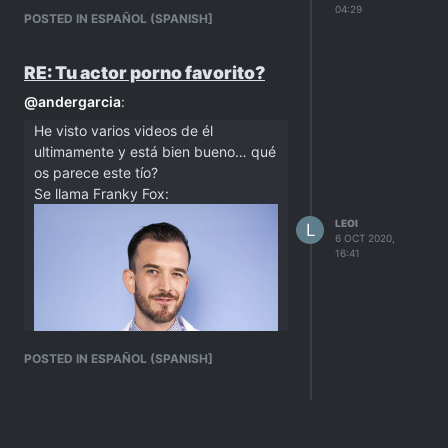
04:29
POSTED IN ESPAÑOL (SPANISH]
RE: Tu actor porno favorito?
@
andergarcia
:
He visto varios videos de él
ultimamente y está bien bueno… qué
os parece este tío?
Se llama Franky Fox:
LEOI
L
6 OCT 2020,
16:41
POSTED IN ESPAÑOL (SPANISH]