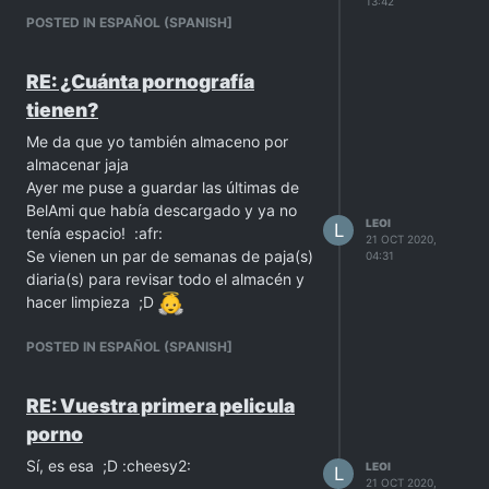
13:42
POSTED IN ESPAÑOL (SPANISH]
RE: ¿Cuánta pornografía
tienen?
Me da que yo también almaceno por
almacenar jaja
Ayer me puse a guardar las últimas de
BelAmi que había descargado y ya no
LEOI
L
tenía espacio! :afr:
21 OCT 2020,
Se vienen un par de semanas de paja(s)
04:31
diaria(s) para revisar todo el almacén y
hacer limpieza ;D
POSTED IN ESPAÑOL (SPANISH]
RE: Vuestra primera pelicula
porno
Sí, es esa ;D :cheesy2:
LEOI
L
21 OCT 2020,