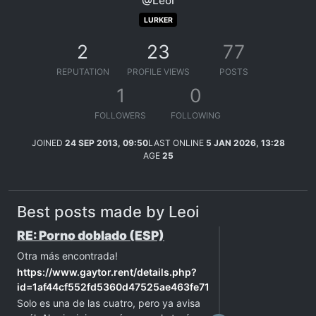
@Leoi
LURKER
2
23
77
REPUTATION
PROFILE VIEWS
POSTS
1
0
FOLLOWERS
FOLLOWING
JOINED
24 SEP 2013, 09:50
LAST ONLINE
5 JAN 2026, 13:28
AGE
25
Best posts made by Leoi
RE: Porno doblado (ESP)
Otra más encontrada!
https://www.gaytor.rent/details.php?
id=1af44cf552fd5360d47525ae463fe71333ebab8e016512a
Solo es una de las cuatro, pero ya avisa