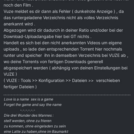
noch den Film .
Vuze meldet es dir dann als Fehler ( dunkelrote Anzeige ) , da
das runtergeladene Verzeichnis nicht als volles Verzeichnis
anerkannt wird .
Abgezogen wird dir dadurch in deiner Ratio und/oder bei der
Download-Uploadangabe hier bei GT nichts .
Handelt es sich bei den nicht anerkannten Videos um eigene
uploads , so lade den entsprechenden Torrent hier nochmals
runter und speicher ihn in demselben Verzeichnis bei VUZE ab ,
wo deine Torrents von fertigen Downloads generell
abgespeichert werden ( abhängig von deinen EInstellungen bei
VUZE )
( VUZE : Tools >> Konfiguration >> Dateien >> verschieben
fertiger Dateien )
Love is a name  sex is a game
Forget the game and say the name
-.-.-.-.-.-
Die drei Wunder des Mannes :
steif werden, ohne zu frieren
zu kommen, ohne eingeladen zu sein
eine Latte zu haben,ohne im Baumarkt