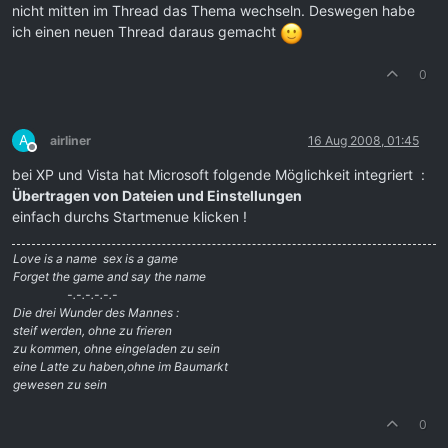
nicht mitten im Thread das Thema wechseln. Deswegen habe
ich einen neuen Thread daraus gemacht
0
A
airliner
16 Aug 2008, 01:45
Offline
bei XP und Vista hat Microsoft folgende Möglichkeit integriert :
Übertragen von Dateien und Einstellungen
einfach durchs Startmenue klicken !
Love is a name  sex is a game
Forget the game and say the name
-.-.-.-.-.-
Die drei Wunder des Mannes :
steif werden, ohne zu frieren
zu kommen, ohne eingeladen zu sein
eine Latte zu haben,ohne im Baumarkt
gewesen zu sein
0