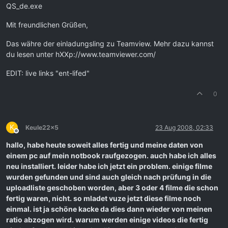
QS_de.exe
Mit freundlichen Grüßen,
Das währe der einladungsling zu Teamview. Mehr dazu kannst
du lesen unter hXXp://www.teamviewer.com/
EDIT: live links "ent-lifed"
0
K
Keule22x5
23 Aug 2008, 02:33
Offline
hallo, habe heute soweit alles fertig und meine daten von
einem pc auf mein notbook raufgezogen. auch habe ich alles
neu installiert. leider habe ich jetzt ein problem. einige filme
wurden gefunden und sind auch gleich nach prüfung in die
uploadliste geschoben worden, aber 3 oder 4 filme die schon
fertig waren, nicht. so mladet vuze jetzt diese filme noch
einmal. ist ja schöne kacke da dies dann wieder von meinen
ratio abzogen wird. warum werden einige videos die fertig