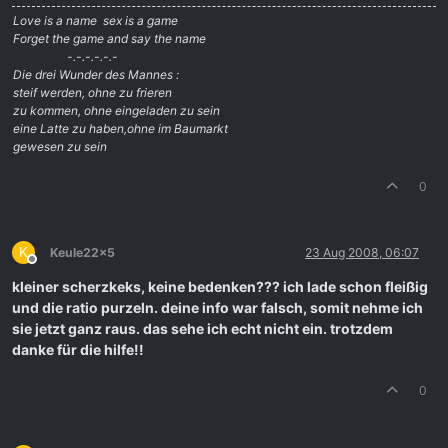
Love is a name  sex is a game
Forget the game and say the name
-.-.-.-.-.-
Die drei Wunder des Mannes :
steif werden, ohne zu frieren
zu kommen, ohne eingeladen zu sein
eine Latte zu haben,ohne im Baumarkt
gewesen zu sein
0
K
Keule22x5
23 Aug 2008, 06:07
Offline
kleiner scherzkeks, keine bedenken??? ich lade schon fleißig
und die ratio purzeln. deine info war falsch, somit nehme ich
sie jetzt ganz raus. das sehe ich echt nicht ein. trotzdem
danke für die hilfe!!
0