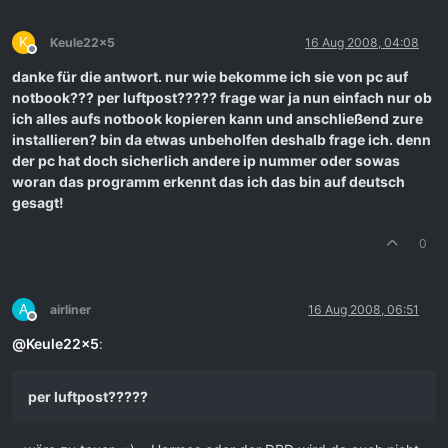
K
Keule22x5
16 Aug 2008, 04:08
Offline
danke für die antwort. nur wie bekomme ich sie von pc auf
notbook??? per luftpost????? frage war ja nun einfach nur ob
ich alles aufs notbook kopieren kann und anschließend zure
installieren? bin da etwas unbeholfen deshalb frage ich. denn
der pc hat doch sicherlich andere ip nummer oder sowas
woran das programm erkennt das ich das bin auf deutsch
gesagt!
0
A
airliner
16 Aug 2008, 06:51
Offline
@
Keule22x5
:
per luftpost?????