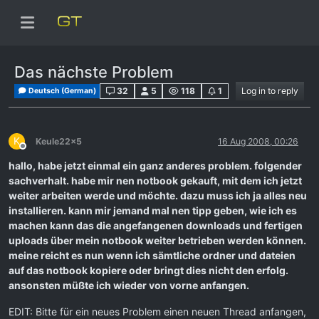
Das nächste Problem
32
5
118
1
Log in to reply
Deutsch (German)
K
Keule22x5
16 Aug 2008, 00:26
Offline
hallo, habe jetzt einmal ein ganz anderes problem. folgender
sachverhalt. habe mir nen notbook gekauft, mit dem ich jetzt
weiter arbeiten werde und möchte. dazu muss ich ja alles neu
installieren. kann mir jemand mal nen tipp geben, wie ich es
machen kann das die angefangenen downloads und fertigen
uploads über mein notbook weiter betrieben werden können.
meine reicht es nun wenn ich sämtliche ordner und dateien
auf das notbook kopiere oder bringt dies nicht den erfolg.
ansonsten müßte ich wieder von vorne anfangen.
EDIT: Bitte für ein neues Problem einen neuen Thread anfangen,